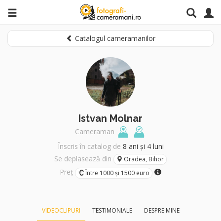
Catalogul cameramanilor
Istvan Molnar
Cameraman
Înscris în catalog de
8 ani și 4 luni
Se deplasează din
Oradea, Bihor
Preț
Între 1000 și 1500 euro
VIDEOCLIPURI
TESTIMONIALE
DESPRE MINE