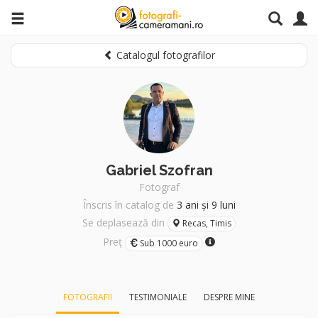
Catalogul fotografilor
Gabriel Szofran
Fotograf
Înscris în catalog de
3 ani și 9 luni
Se deplasează din
Recas, Timis
Preț
Sub 1000 euro
FOTOGRAFII
TESTIMONIALE
DESPRE MINE