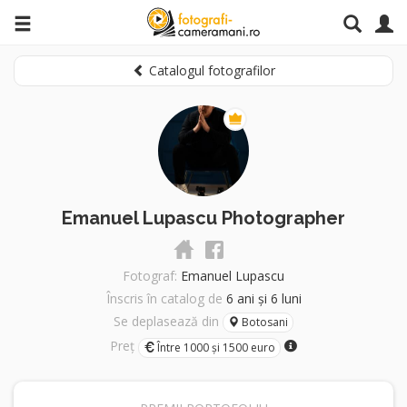
Catalogul fotografilor
Emanuel Lupascu Photographer
Fotograf:
Emanuel Lupascu
Înscris în catalog de
6 ani și 6 luni
Se deplasează din
Botosani
Preț
Între 1000 și 1500 euro