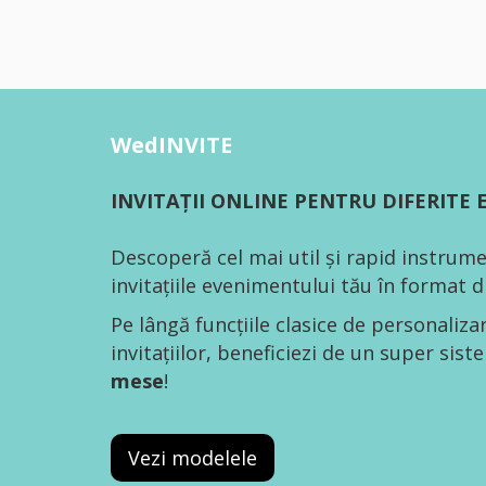
WedINVITE
INVITAȚII ONLINE PENTRU DIFERITE
Descoperă cel mai util și rapid instrume
invitațiile evenimentului tău în format di
Pe lângă funcțiile clasice de personaliza
invitațiilor, beneficiezi de un super sis
mese
!
Vezi modelele