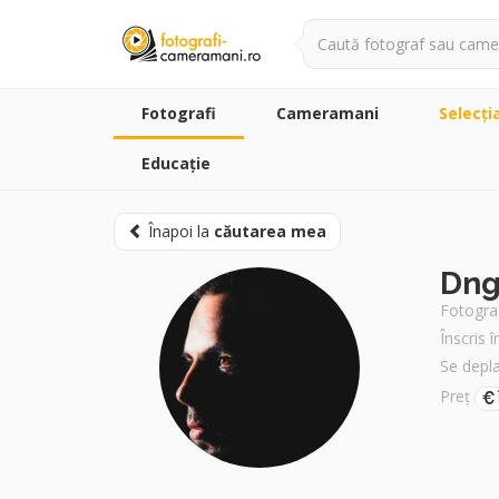
Fotografi
Cameramani
Selecţi
Educație
Înapoi la
căutarea mea
Dng
Fotograf
Înscris 
Se depl
Preț