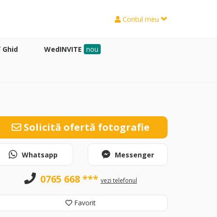
Contul meu
Ghid
WedINVITE
nou
Solicită ofertă fotografie
Whatsapp
Messenger
0765 668 ***
vezi telefonul
Favorit