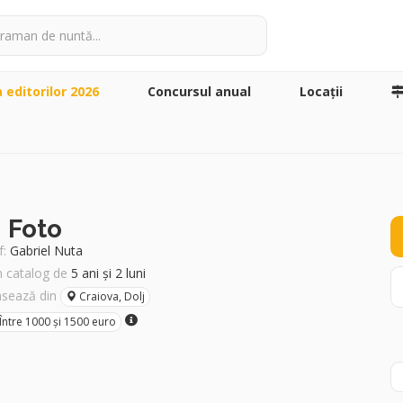
a editorilor 2026
Concursul anual
Locaţii
 Foto
:
Gabriel Nuta
în catalog de
5 ani și 2 luni
asează din
Craiova, Dolj
Între 1000 și 1500 euro