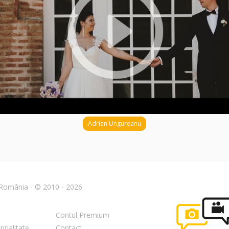
Adrian Ungureanu
n România - © 2010 - 2026
Contul Premium
nțialitate
Contact