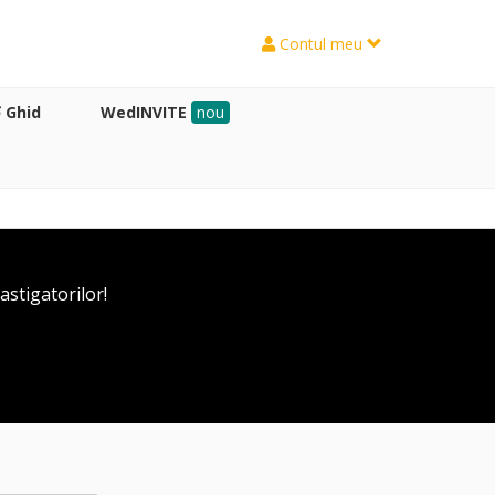
Contul meu
Ghid
WedINVITE
nou
astigatorilor!