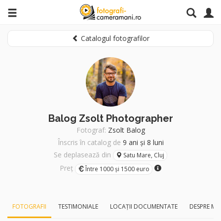
Catalogul fotografilor
Balog Zsolt Photographer
Fotograf:
Zsolt Balog
Înscris în catalog de
9 ani și 8 luni
Se deplasează din
Satu Mare, Cluj
Preț
Între 1000 și 1500 euro
FOTOGRAFII
TESTIMONIALE
LOCAȚII DOCUMENTATE
DESPRE MI