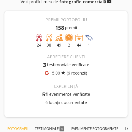
Vezi profilul meu de
fotografie comercială
PREMII PORTOFOLIU
158
premii
24
38
49
2
44
1
APRECIERE CLIENȚI
3
testimoniale verificate
5.00
(6 recenzii)
EXPERIENȚĂ
51
evenimente verificate
6 locații documentate
FOTOGRAFII
TESTIMONIALE
EVENIMENTE FOTOGRAFIATE
LOC
3