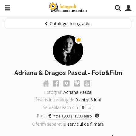
Catalogul fotografilor
Adriana & Dragos Pascal - Foto&Film
Fotograf:
Adriana Pascal
Înscris în catalog de
9 ani și 6 luni
Se deplasează din
Iasi
Preț
Între 1000 și 1500 euro
Oferim separat și
serviciul de filmare