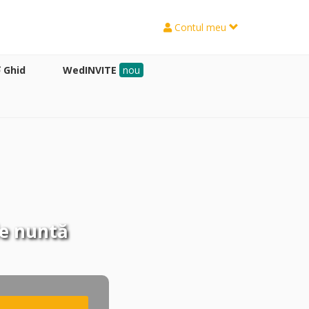
Contul meu
Ghid
WedINVITE
nou
de nuntă