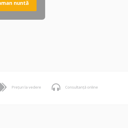
raman
nuntă
Prețuri la vedere
Consultanță online