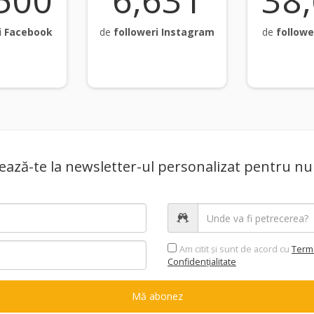
646
6,660
38
i Facebook
de
followeri Instagram
de
followe
ază-te la newsletter-ul personalizat pentru nu
Am citit şi sunt de acord cu
Terme
Confidențialitate
Mă abonez