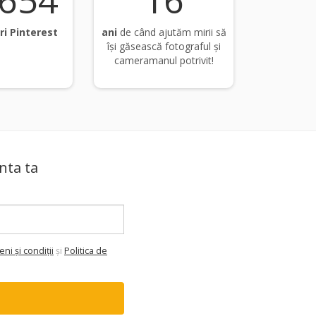
,822
16
ri Pinterest
ani
de când ajutăm mirii să
își găsească fotograful și
cameramanul potrivit!
nta ta
ni şi condiții
şi
Politica de