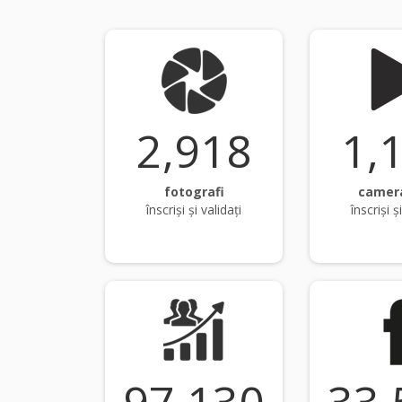
2,931
1,
fotografi
camer
înscriși și validați
înscriși ș