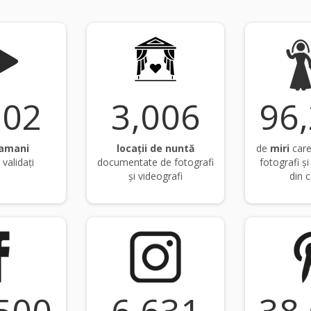
107
3,019
96
amani
locații de nuntă
de
miri
care
i validați
documentate de fotografi
fotografi 
și videografi
din 