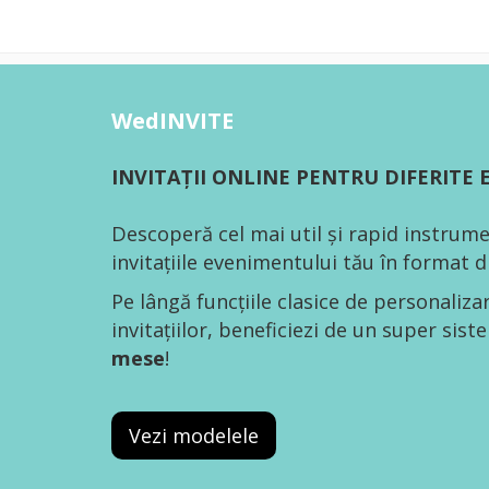
WedINVITE
INVITAȚII ONLINE PENTRU DIFERITE
Descoperă cel mai util și rapid instrume
invitațiile evenimentului tău în format di
Pe lângă funcțiile clasice de personaliza
invitațiilor, beneficiezi de un super sis
mese
!
Vezi modelele