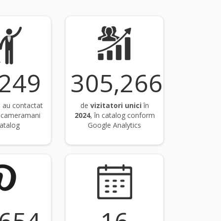
,669
306,598
 au contactat
de
vizitatori unici
în
și cameramani
2024
, în catalog conform
catalog
Google Analytics