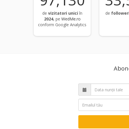
97,554
33,
de
vizitatori unici
în
de
follower
2024
, pe
WedMe.ro
conform Google Analytics
Abone