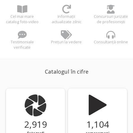
Cel mai mare
Informații
Concursuri jurizate
catalog foto-video
actualizate zilnic
de profesioniști
Testimoniale
Prețuri la vedere
Consultanță online
verificate
Catalogul în cifre
2,924
1,106