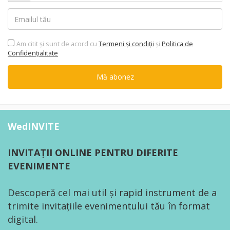
Am citit şi sunt de acord cu
Termeni şi condiții
şi
Politica de
Confidențialitate
Mă abonez
WedINVITE
INVITAȚII ONLINE PENTRU DIFERITE
EVENIMENTE
Descoperă cel mai util și rapid instrument de a
trimite invitațiile evenimentului tău în format
digital.