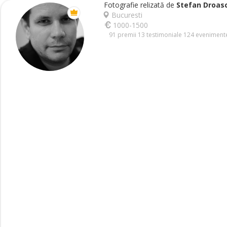
Fotografie relizată de
Stefan Droas
Bucuresti
1000-1500
91 premii
13 testimoniale
124 evenimente