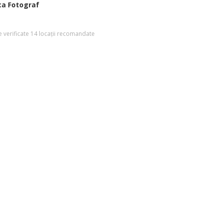
ca Fotograf
 verificate
14 locații recomandate