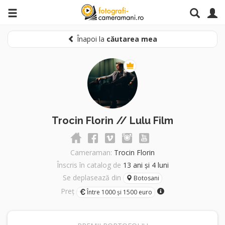
Înapoi la
căutarea mea
Trocin Florin // Lulu Film
Cameraman:
Trocin Florin
Înscris în catalog de
13 ani și 4 luni
Se deplasează din
Botosani
Preț
Între 1000 și 1500 euro