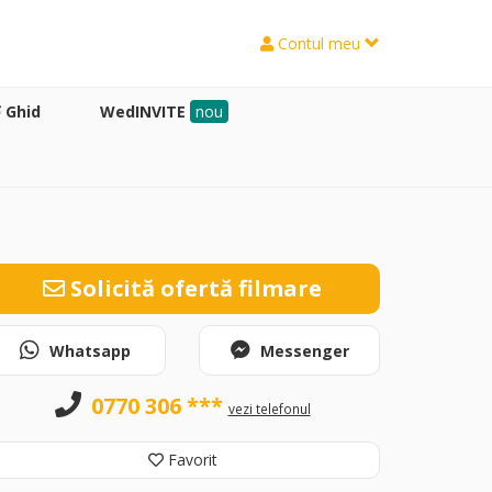
Contul meu
Ghid
WedINVITE
nou
Solicită ofertă filmare
Whatsapp
Messenger
0770 306 ***
vezi telefonul
Favorit