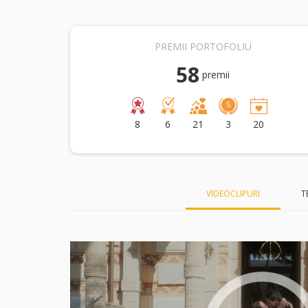
PREMII PORTOFOLIU
58
premii
8
6
21
3
20
VIDEOCLIPURI
T