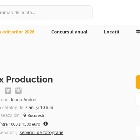
a editorilor 2026
Concursul anual
Locaţii
nx Production
man:
Ioana Andrei
în catalog de
7 ani și 10 luni
asează din
Bucuresti
Între 1000 și 1500 euro
separat și
serviciul de fotografie