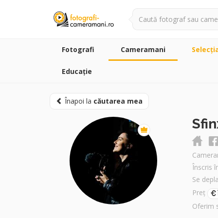
Fotografi
Cameramani
Selecţi
Educație
Înapoi la
căutarea mea
Sfi
Camera
Înscris 
Se depl
Preț
Oferim 