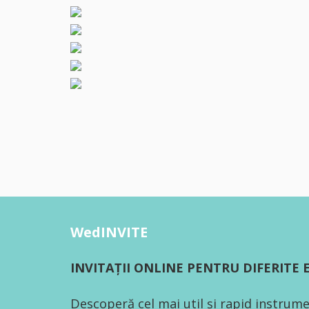
WedINVITE
INVITAȚII ONLINE PENTRU DIFERITE
Descoperă cel mai util și rapid instrume