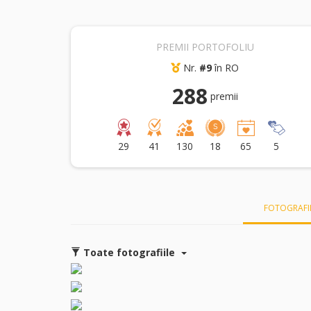
PREMII PORTOFOLIU
Nr.
#9
în RO
288
premii
29
41
130
18
65
5
FOTOGRAFI
Toate fotografiile