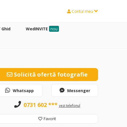
Contul meu
Ghid
WedINVITE
nou
Solicită ofertă fotografie
Whatsapp
Messenger
0731 602 ***
vezi telefonul
Favorit