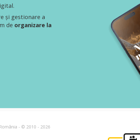
gital.
re și gestionare a
tem de
organizare la
n România - © 2010 - 2026