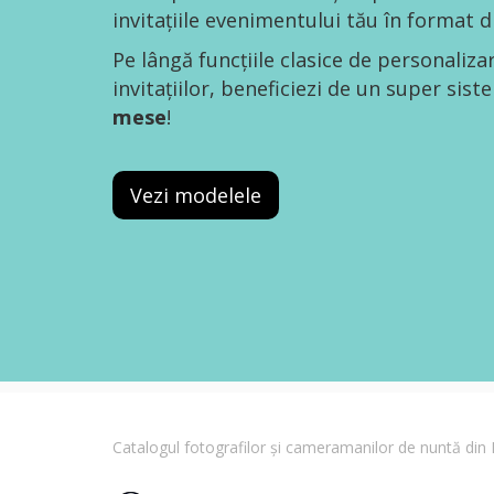
invitațiile evenimentului tău în format di
Pe lângă funcțiile clasice de personaliza
invitațiilor, beneficiezi de un super sis
mese
!
Vezi modelele
Catalogul fotografilor și cameramanilor de nuntă di