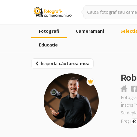
Fotografi
Cameramani
Selecţi
Educație
Înapoi la
căutarea mea
Rob
Fotograf
Înscris 
Se depl
Preț