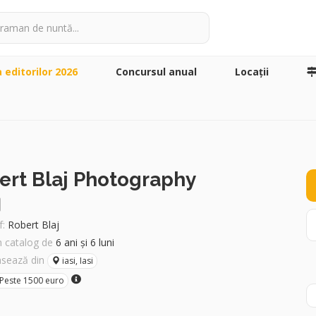
a editorilor 2026
Concursul anual
Locaţii
ert Blaj Photography
:
Robert Blaj
în catalog de
6 ani și 6 luni
asează din
iasi, Iasi
Peste 1500 euro