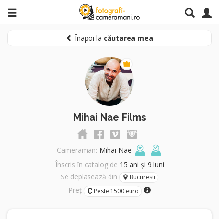
Înapoi la
căutarea mea
Mihai Nae Films
Cameraman:
Mihai Nae
Înscris în catalog de
15 ani și 9 luni
Se deplasează din
Bucuresti
Preț
Peste 1500 euro