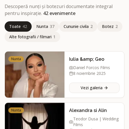
Descoperă nunți și botezuri documentate integral
pentru inspirație.
42
evenimente
Toate
42
Nunta
37
Cununie civila
2
Botez
2
Alte fotografii / filmari
1
Nunta
Iulia &amp; Geo
Daniel Forcos Films
8 noiembrie 2025
Vezi galeria
Nunta
Alexandra si Alin
Teodor Dusa | Wedding
Films