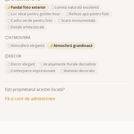
Fundal foto exterior
Lumină naturală excelentă
Loc ideal pentru golden hour
Reflexii apă pentru foto
Cadru verde pentru foto
Scară monumentală
Detalii arhitecturale
ATMOSFERĂ
Atmosferă elegantă
Atmosferă grandioasă
DECOR
Decor elegant
Aranjamente florale deosebite
Centerpiece impresionant
Iluminat decorativ
Ești proprietarul acestei locații?
Fă-ți cont de administrare