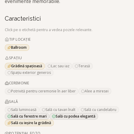
evenimente memorabile.
Caracteristici
Click pe o etichetă pentru a vedea pozele relevante.
TIP LOCAȚIE
Ballroom
SPAȚIU
Grădină spațioasă
Lac sau iaz
Terasă
Spațiu exterior generos
CEREMONIE
Potrivită pentru ceremonie în aer liber
Alee a miresei
SALĂ
Sală luminoasă
Sală cu tavan înalt
Sală cu candelabru
Sală cu ferestre mari
Sală cu podea elegantă
Sală cu ieșire la grădină
POTENȚIAL FOTO