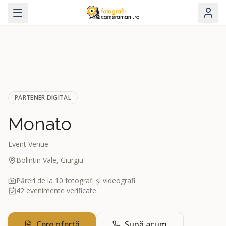
PARTENER DIGITAL
Monato
Event Venue
Bolintin Vale, Giurgiu
Păreri de la
10
fotografi și videografi
42
evenimente verificate
Cere ofertă
Sună acum