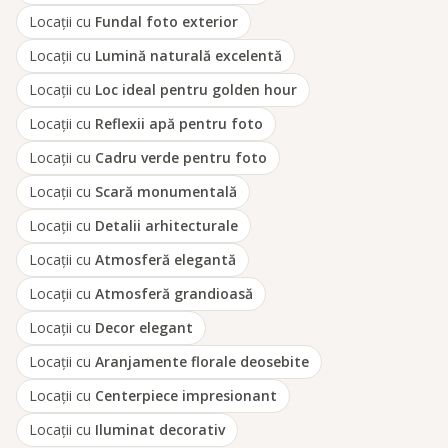
Locații cu
Fundal foto exterior
Locații cu
Lumină naturală excelentă
Locații cu
Loc ideal pentru golden hour
Locații cu
Reflexii apă pentru foto
Locații cu
Cadru verde pentru foto
Locații cu
Scară monumentală
Locații cu
Detalii arhitecturale
Locații cu
Atmosferă elegantă
Locații cu
Atmosferă grandioasă
Locații cu
Decor elegant
Locații cu
Aranjamente florale deosebite
Locații cu
Centerpiece impresionant
Locații cu
Iluminat decorativ