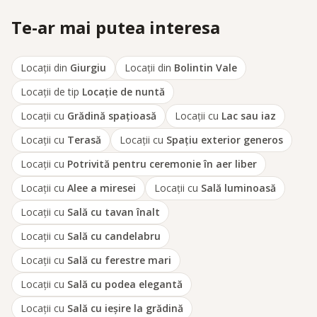
Te-ar mai putea interesa
Locații din
Giurgiu
Locații din
Bolintin Vale
Locații de tip
Locaţie de nuntă
Locații cu
Grădină spațioasă
Locații cu
Lac sau iaz
Locații cu
Terasă
Locații cu
Spațiu exterior generos
Locații cu
Potrivită pentru ceremonie în aer liber
Locații cu
Alee a miresei
Locații cu
Sală luminoasă
Locații cu
Sală cu tavan înalt
Locații cu
Sală cu candelabru
Locații cu
Sală cu ferestre mari
Locații cu
Sală cu podea elegantă
Locații cu
Sală cu ieșire la grădină