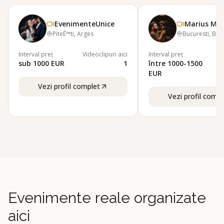
EvenimenteUnice
PiteÈ™ti, Arges
Bucuresti, Buc
Interval preț
Videoclipuri aici
Interval preț
sub 1000 EUR
1
între 1000-1500
EUR
Vezi profil complet
Vezi profil compl
Evenimente reale organizate
aici