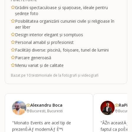
Grădini spectaculoase și spațioase, ideale pentru
ședințe foto
Posibilitatea organizării cununiei civile și religioase în
aer liber
Design interior elegant și somptuos
Personal amabil și profesionist
Facilități diverse: piscină, foișoare, tunel de lumini
Parcare generoasă
Meniu variat și de calitate
Bazat pe
10
testimoniale
de la fotografi și videografi
Alexandru Boca
RaPict
Bucuresti, Bucuresti
Bucurest
"Monato Events are acel tip de
"ÃŽn aceastÄƒ l
prezenÈ›Äƒ modernÄƒ È™i
faptul ca poÈ›i 