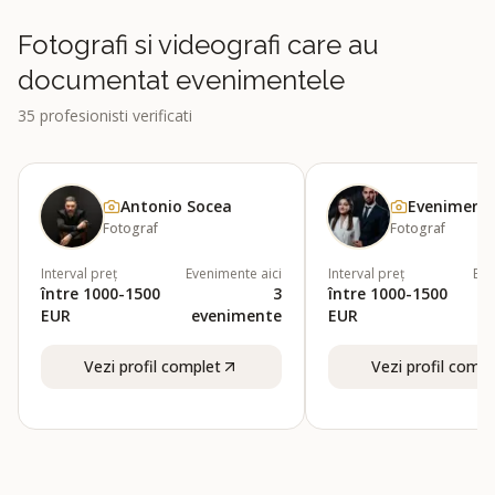
Fotografi si videografi care au
documentat evenimentele
35
profesionisti verificati
Antonio Socea
Eveniment
Fotograf
Fotograf
Interval preț
Evenimente aici
Interval preț
Eve
între 1000-1500
3
între 1000-1500
EUR
evenimente
EUR
e
Vezi profil complet
Vezi profil compl