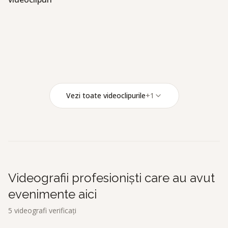
EvenimenteUnice
E
Marius Moldoveanu Videographer
M
CAPTURRA
C
Fancy Films
F
Vezi toate videoclipurile
+
1
Videografii profesioniști care au avut
evenimente aici
5
videografi verificați