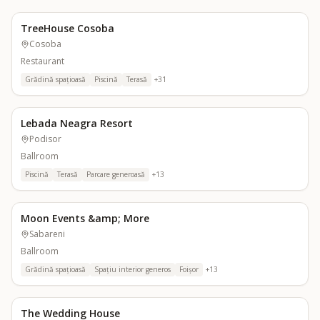
TreeHouse Cosoba
Cosoba
Restaurant
Grădină spațioasă
Piscină
Terasă
+
31
Lebada Neagra Resort
Podisor
Ballroom
Piscină
Terasă
Parcare generoasă
+
13
Moon Events &amp; More
Sabareni
Ballroom
Grădină spațioasă
Spațiu interior generos
Foișor
+
13
The Wedding House