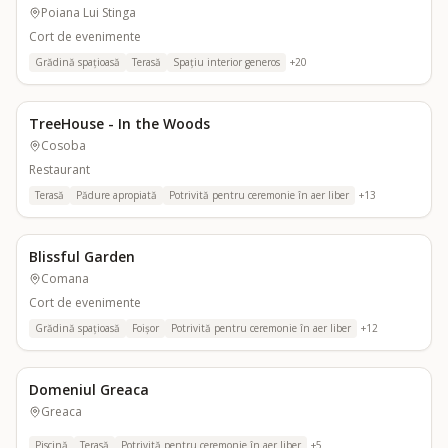
Poiana Lui Stinga
Cort de evenimente
Grădină spațioasă
Terasă
Spațiu interior generos
+
20
TreeHouse - In the Woods
Cosoba
Restaurant
Terasă
Pădure apropiată
Potrivită pentru ceremonie în aer liber
+
13
Blissful Garden
Comana
Cort de evenimente
Grădină spațioasă
Foișor
Potrivită pentru ceremonie în aer liber
+
12
Domeniul Greaca
Greaca
Piscină
Terasă
Potrivită pentru ceremonie în aer liber
+
5