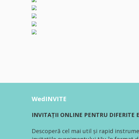
WedINVITE
INVITAȚII ONLINE PENTRU DIFERITE
Descoperă cel mai util și rapid instrume