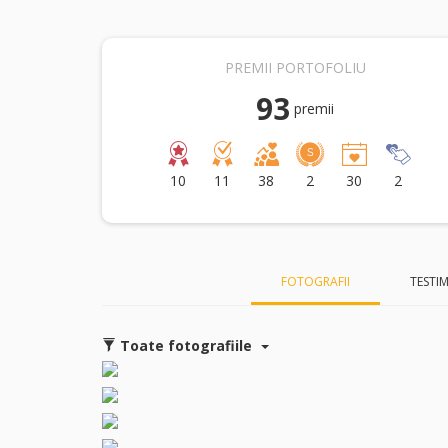
PREMII PORTOFOLIU
93
premii
10
11
38
2
30
2
FOTOGRAFII
TESTI
Toate fotografiile