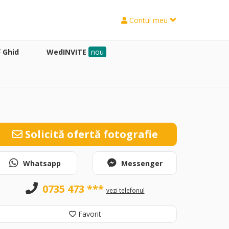
Contul meu
Ghid
WedINVITE
nou
Solicită ofertă fotografie
Whatsapp
Messenger
0735 473 ***
vezi telefonul
Favorit