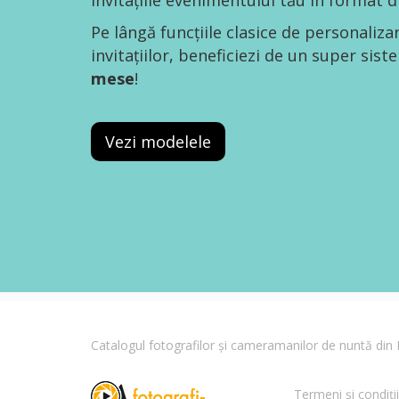
invitațiile evenimentului tău în format di
Pe lângă funcțiile clasice de personaliza
invitațiilor, beneficiezi de un super sis
mese
!
Vezi modelele
Catalogul fotografilor și cameramanilor de nuntă di
Termeni și condiții