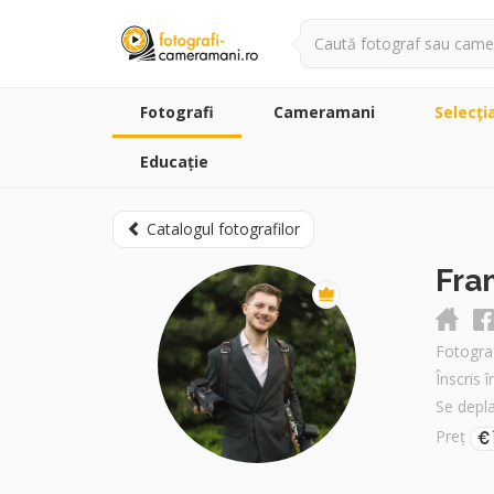
Fotografi
Cameramani
Selecţi
Educație
Catalogul fotografilor
Fra
Fotograf
Înscris 
Se depl
Preț