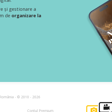
gital.
re și gestionare a
tem de
organizare la
n România - © 2010 - 2026
Contul Premium