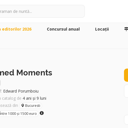
a editorilor 2026
Concursul anual
Locaţii
med Moments
:
Edward Porumboiu
în catalog de
4 ani și 9 luni
asează din
Bucuresti
Între 1000 și 1500 euro