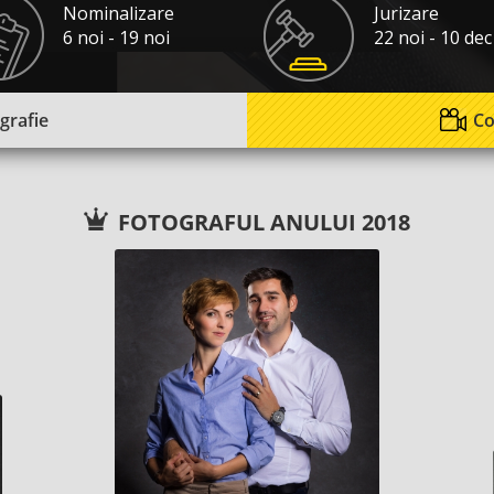
Nominalizare
Jurizare
6 noi - 19 noi
22 noi - 10 dec
grafie
Co
FOTOGRAFUL ANULUI 2018