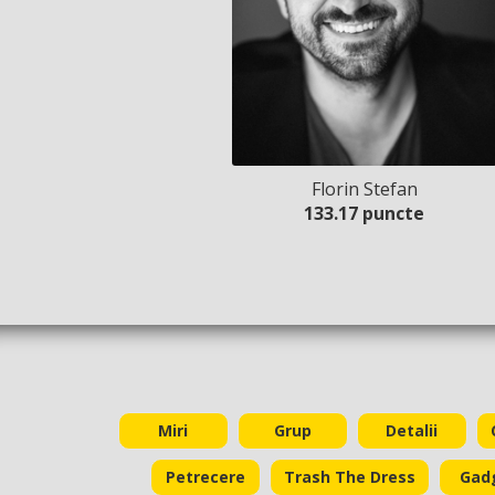
Florin Stefan
133.17 puncte
Miri
Grup
Detalii
Petrecere
Trash The Dress
Gad