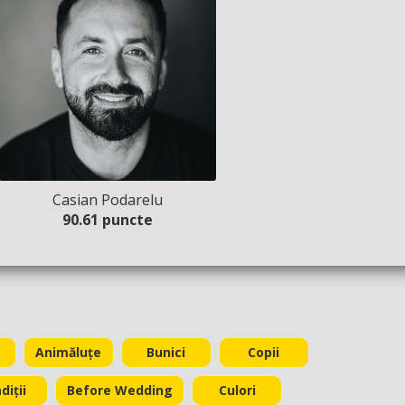
Casian Podarelu
90.61 puncte
Animăluțe
Bunici
Copii
diții
Before Wedding
Culori