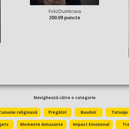
FotoDumbrava
200.09 puncte
Navighează către o categorie
Cununie religioasă
Pregătiri
Boudoir
Tatuaje
gets
Momente Amuzante
Impact Emoțional
Tra