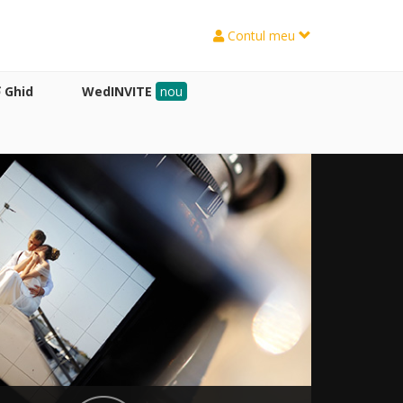
Contul meu
Ghid
WedINVITE
nou