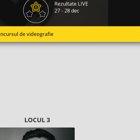
Rezultate LIVE
27 - 28 dec
ncursul de
videografie
LOCUL 3