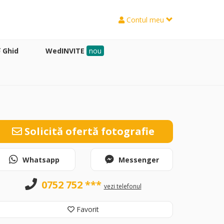
Contul meu
Ghid
WedINVITE
nou
Solicită ofertă fotografie
Whatsapp
Messenger
0752 752 ***
vezi telefonul
Favorit