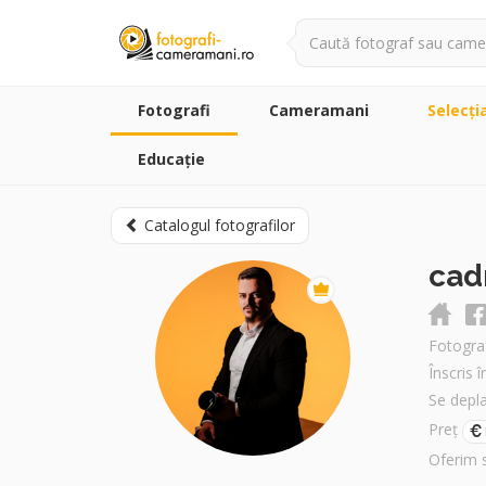
Fotografi
Cameramani
Selecţi
Educație
Catalogul fotografilor
cad
Fotograf
Înscris 
Se depl
Preț
Oferim 