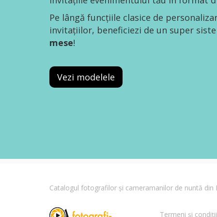
invitațiile evenimentului tău în format di
Pe lângă funcțiile clasice de personaliza
invitațiilor, beneficiezi de un super sis
mese
!
Vezi modelele
Catalogul fotografilor și cameramanilor de nuntă di
Termeni și condiții