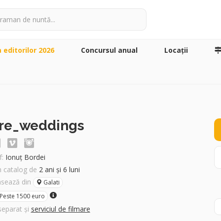
a editorilor 2026
Concursul anual
Locaţii
re_weddings
:
Ionuț Bordei
în catalog de
2 ani și 6 luni
asează din
Galati
Peste 1500 euro
separat și
serviciul de filmare