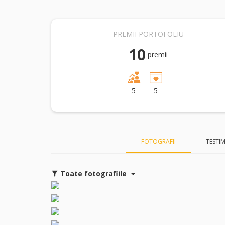
PREMII PORTOFOLIU
10
premii
5
5
FOTOGRAFII
TESTI
Toate fotografiile