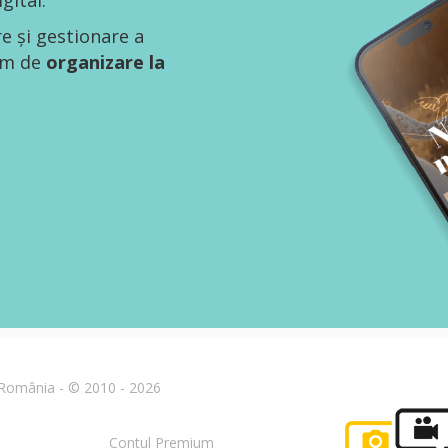
gital.
re și gestionare a
tem de
organizare la
n România - © 2010 - 2026
Contul Premium