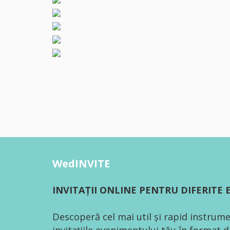
WedINVITE
INVITAȚII ONLINE PENTRU DIFERITE
Descoperă cel mai util și rapid instrume