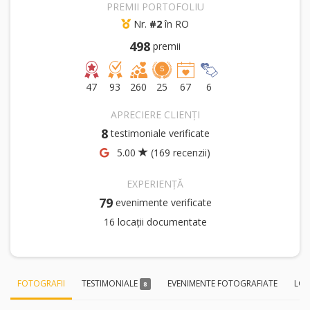
PREMII PORTOFOLIU
Nr.
#2
în RO
498
premii
47
93
260
25
67
6
APRECIERE CLIENȚI
8
testimoniale verificate
5.00
(169 recenzii)
EXPERIENȚĂ
79
evenimente verificate
16 locații documentate
FOTOGRAFII
TESTIMONIALE
EVENIMENTE FOTOGRAFIATE
LOC
8