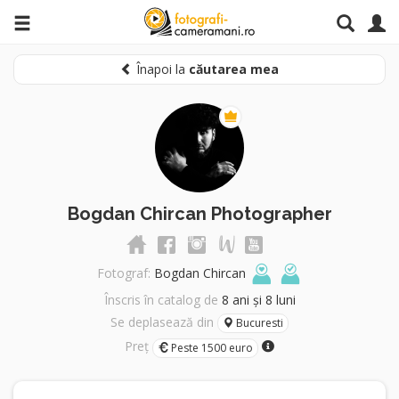
Înapoi la
căutarea mea
Bogdan Chircan Photographer
Fotograf:
Bogdan Chircan
Înscris în catalog de
8 ani și 8 luni
Se deplasează din
Bucuresti
Preț
Peste 1500 euro