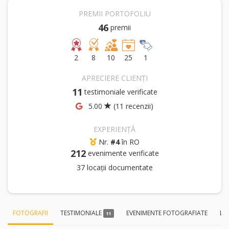
PREMII PORTOFOLIU
46
premii
2
8
10
25
1
APRECIERE CLIENȚI
11
testimoniale verificate
5.00
(11 recenzii)
EXPERIENȚĂ
Nr.
#4
în RO
212
evenimente verificate
37 locații documentate
FOTOGRAFII
TESTIMONIALE
EVENIMENTE FOTOGRAFIATE
LO
11