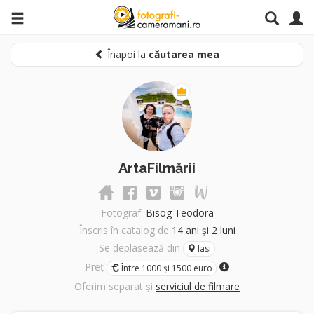
Înapoi la
căutarea mea
ArtaFilmării
Fotograf:
Bisog Teodora
Înscris în catalog de
14 ani și 2 luni
Se deplasează din
Iasi
Preț
Între 1000 și 1500 euro
Oferim separat și
serviciul de filmare