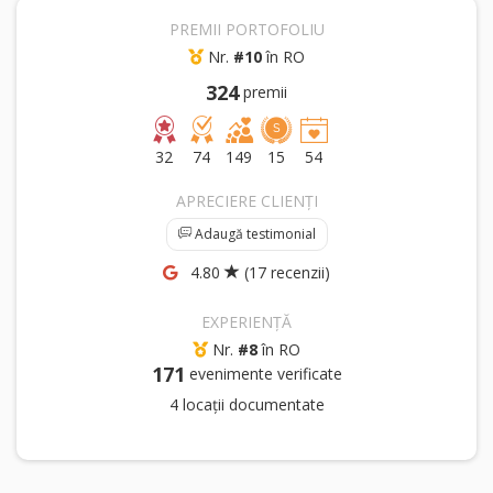
PREMII PORTOFOLIU
Nr.
#10
în RO
324
premii
32
74
149
15
54
APRECIERE CLIENȚI
Adaugă testimonial
4.80
(17 recenzii)
EXPERIENȚĂ
Nr.
#8
în RO
171
evenimente verificate
4 locații documentate