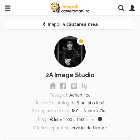
Înapoi la
căutarea mea
2A Image Studio
Fotograf:
Adrian Ilea
Înscris în catalog de
9 ani și o lună
Se deplasează din
Cluj-Napoca, Cluj
Preț
Între 1000 și 1500 euro
Oferim separat și
serviciul de filmare